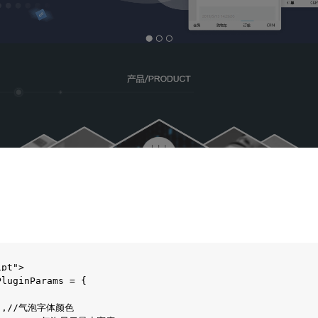
pt">

luginParams = {

44",//气泡字体颜色
