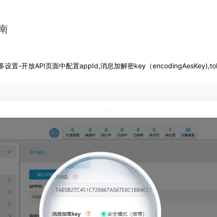
南
API页面中配置appId,消息加解密key（encodingAesKey),tok