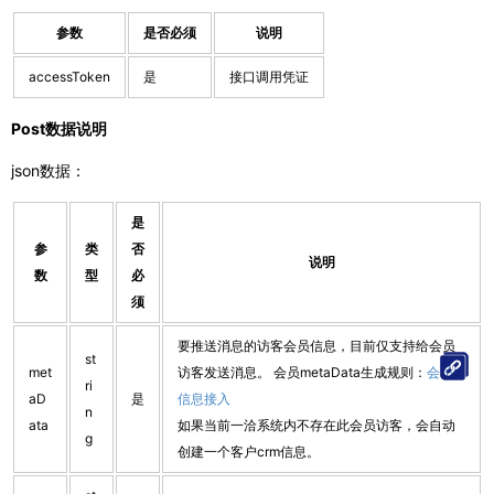
参数
是否必须
说明
accessToken
是
接口调用凭证
Post数据说明
json数据：
是
参
类
否
说明
数
型
必
须
要推送消息的访客会员信息，目前仅支持给会员
st
met
访客发送消息。 会员metaData生成规则：
会员
ri
aD
是
信息接入
n
ata
如果当前一洽系统内不存在此会员访客，会自动
g
创建一个客户crm信息。